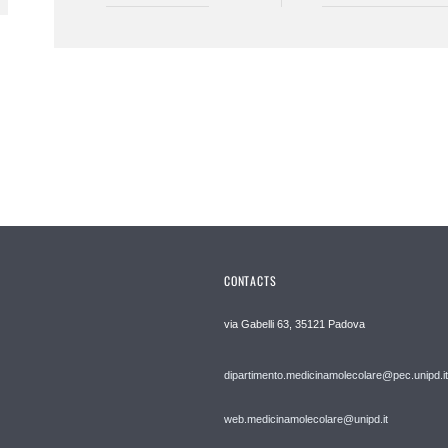
CONTACTS
via Gabelli 63, 35121 Padova
dipartimento.medicinamolecolare@pec.unipd.it
web.medicinamolecolare@unipd.it