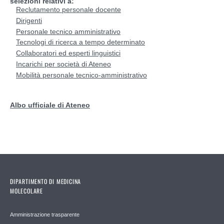
selezioni relativi a:
Reclutamento personale docente
Tecnologi di ricerca a tempo determinato
Dirigenti
Personale tecnico amministrativo
Tecnologi di ricerca a tempo determinato
Collaboratori ed esperti linguistici
Collaboratori ed esperti linguistici
Incarichi per società di Ateneo
Incarichi per società di Ateneo
Mobilità personale tecnico-amministrativo
Mobilità personale tecnico-amministrativo
Albo ufficiale di Ateneo
DIPARTIMENTO DI MEDICINA
MOLECOLARE
Amministrazione trasparente